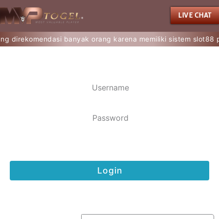
LIVE CHAT
yang direkomendasi banyak orang karena memiliki sistem slot88 
Silahkan login untuk mulai bermain
Show Password
Lite Mode
Login
Register