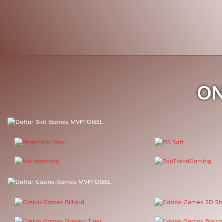
9
Istri Sejati - Lalat - Volley
2D
20 (06-
Ball,Voli - Palu - Ban Mobil -
72-19-
Setiawati
22)
10
Peti Mati - Capung - Tenis -
2D
22 (21-
Terong - Harmonika - Arjuna
70-50-
dan Sembadra
20)
ON
11
Raja - Naga - Hockey -
2D
26 (31-
Ganggang - Mesin Jahit - Samiaji
90-80-
40)
12
Wanita Cantik - Kura-Kura - Bola
2D
27 (19-
Sodok - Sabun Bubuk - Otak -
61-06-
Dewi Supraba
11)
13
Ahli Nujum - Ular - Yudo - Kamar
2D
32 (03-
Mandi - Tali - Abiyasa
60-18-
10)
14
Orang Buta - Rusa - Silat - Jamu -
2D
34 (36-
Paru-Paru - Destarata
73-89-