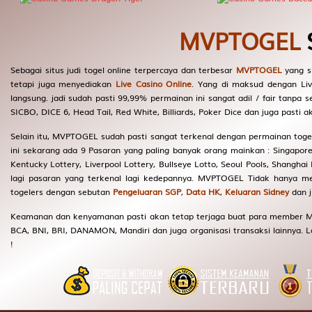
23)
15
Pendeta Wanita - Musang -
2D
36 (34-
MVPTOGEL
S
Balap Sepeda - Manggis -
83-87-
Rumah Obat - Sayempraba
33)
Sebagai situs judi togel online terpercaya dan terbesar
MVPTOGEL
yang s
16
Orang Bongkok - Ikan Gabus -
2D
37 (38-
tetapi juga menyediakan
Live Casino Online
. Yang di maksud dengan Li
Balap Mobil - Anggur -
59-83-
langsung. jadi sudah pasti 99,99% permainan ini sangat adil / fair tanpa
B.H,BH,Bra - Truk - Gareng
09)
SICBO, DICE 6, Head Tail, Red White, Billiards, Poker Dice dan juga past
Selain itu, MVPTOGEL sudah pasti sangat terkenal dengan permainan toge
17
Penolong - Gelatik - Golf - Tang -
2D
40 (43-
ini sekarang ada 9 Pasaran yang paling banyak orang mainkan : Singapore 
Peci - Widura
76-78-
Kentucky Lottery, Liverpool Lottery, Bullseye Lotto, Seoul Pools, Shangha
26)
lagi pasaran yang terkenal lagi kedepannya. MVPTOGEL Tidak hanya men
18
Putri Raja - Cendrawasih - Balap
2D
38 (37-
togelers dengan sebutan
Pengeluaran SGP
,
Data HK
,
Keluaran Sidney
dan j
Sepeda Motor - Engsel - Drum -
67-84-
Keamanan dan kenyamanan pasti akan tetap terjaga buat para member MVP
Untari
17)
BCA, BNI, BRI, DANAMON, Mandiri dan juga organisasi transaksi lainnya. L
19
Kekasih - Kalajengking - Balap
2D
39 (44-
!
Kuda - Topi - Bemo - Narasuma
55-77-
05)
20
Pahlawan - Kepiting - Lompat
2D
41 (49-
Kuda - Lilin - Sabuk - Warsaya
56-76-