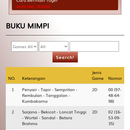
24-03-2021 15:22:03
BUKU
MIMPI
Jenis
Jenis
NO.
NO.
Keterangan
Keterangan
Game
Game
Nomor
Nomor
1
Penyair - Tapir - Sempritan -
2D
00 (97-
Rembulan - Tanggalan -
48-64-
Kumbakarna
98)
2
Sarjana - Bekicot - Loncat Tinggi
2D
02 (16-
- Wortel - Sandal - Betara
53-09-
Brahma
35)