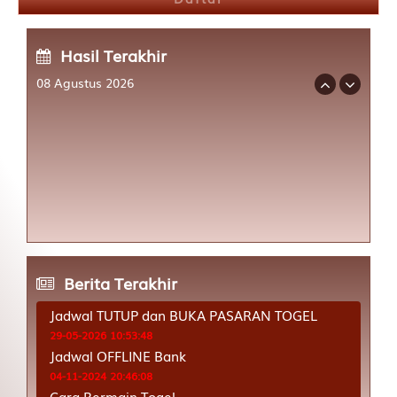
Hasil Terakhir
08 Agustus 2026
6617
KENTUCKY
5100
LIVERPOOL
4902
WASHINGTON
6299
BULLSEYE
Berita Terakhir
Jadwal TUTUP dan BUKA PASARAN TOGEL
29-05-2026 10:53:48
Jadwal OFFLINE Bank
04-11-2024 20:46:08
Cara Bermain Togel