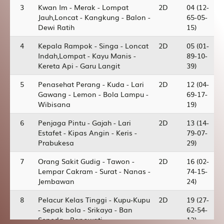
3
Kwan Im - Merak - Lompat
2D
04 (12-
Jauh,Loncat - Kangkung - Balon -
65-05-
Dewi Ratih
15)
4
Kepala Rampok - Singa - Loncat
2D
05 (01-
Indah,Lompat - Kayu Manis -
89-10-
Kereta Api - Garu Langit
39)
5
Penasehat Perang - Kuda - Lari
2D
12 (04-
Gawang - Lemon - Bola Lampu -
69-17-
Wibisana
19)
6
Penjaga Pintu - Gajah - Lari
2D
13 (14-
Estafet - Kipas Angin - Keris -
79-07-
Prabukesa
29)
7
Orang Sakit Gudig - Tawon -
2D
16 (02-
Lempar Cakram - Surat - Nanas -
74-15-
Jembawan
24)
8
Pelacur Kelas Tinggi - Kupu-Kupu
2D
19 (27-
- Sepak bola - Srikaya - Ban
62-54-
Sepeda - Banowati
12)